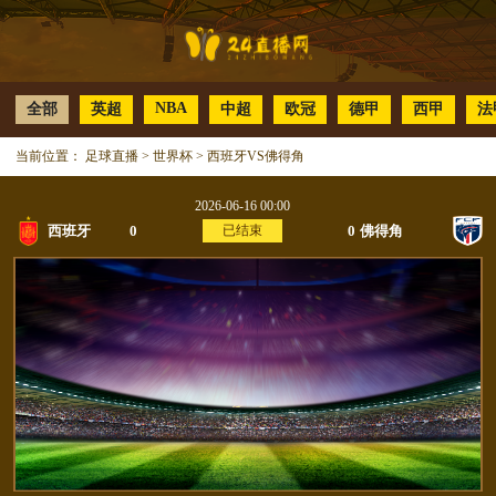
NBA
全部
英超
中超
欧冠
德甲
西甲
法
当前位置：
足球直播
>
世界杯
>
西班牙VS佛得角
2026-06-16 00:00
西班牙
0
已结束
0
佛得角