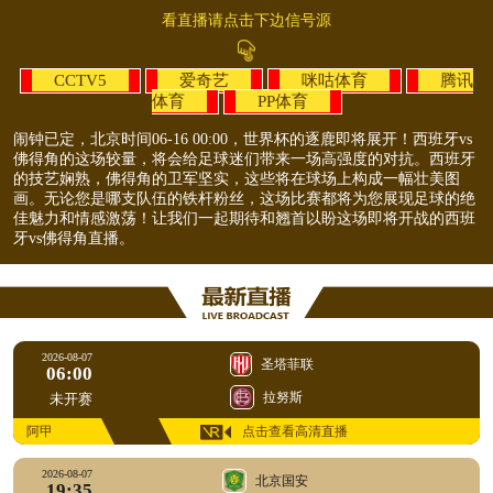
看直播请点击下边信号源
CCTV5
爱奇艺
咪咕体育
腾讯
体育
PP体育
闹钟已定，北京时间06-16 00:00，世界杯的逐鹿即将展开！西班牙vs
佛得角的这场较量，将会给足球迷们带来一场高强度的对抗。西班牙
的技艺娴熟，佛得角的卫军坚实，这些将在球场上构成一幅壮美图
画。无论您是哪支队伍的铁杆粉丝，这场比赛都将为您展现足球的绝
佳魅力和情感激荡！让我们一起期待和翘首以盼这场即将开战的西班
牙vs佛得角直播。
2026-08-07
圣塔菲联
06:00
拉努斯
未开赛
阿甲
点击查看高清直播
2026-08-07
北京国安
19:35