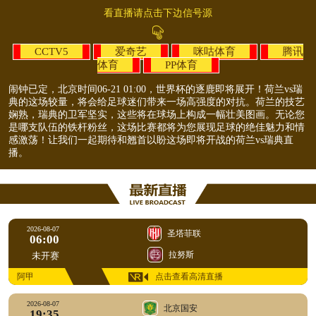
看直播请点击下边信号源
CCTV5
爱奇艺
咪咕体育
腾讯
体育
PP体育
闹钟已定，北京时间06-21 01:00，世界杯的逐鹿即将展开！荷兰vs瑞
典的这场较量，将会给足球迷们带来一场高强度的对抗。荷兰的技艺
娴熟，瑞典的卫军坚实，这些将在球场上构成一幅壮美图画。无论您
是哪支队伍的铁杆粉丝，这场比赛都将为您展现足球的绝佳魅力和情
感激荡！让我们一起期待和翘首以盼这场即将开战的荷兰vs瑞典直
播。
2026-08-07
圣塔菲联
06:00
拉努斯
未开赛
阿甲
点击查看高清直播
2026-08-07
北京国安
19:35