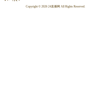
Copyright © 2026 24直播网 All Rights Reserved.